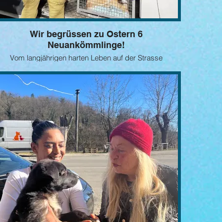
Wir begrüssen zu Ostern 6
Neuankömmlinge!
Vom langjährigen harten Leben auf der Strasse
ezeichnet – Flöhe, Zecken, Geschwüre….und so sollten
die 6 nun im
rtgeschrittenen Alter in eines der berüchtigten Canile auf
Sizilien gebracht werden. Nein, das haben wir nicht
zugelassen –
Bei UNS gibt es Pflege, gutes Essen und weiche
hlafgelegenheiten…..Wir brauchen Eure Hilfe, bitte liebe
Paten meldet Euch!