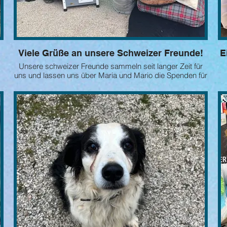
Viele Grüße an unsere Schweizer Freunde!
Ei
Unsere schweizer Freunde sammeln seit langer Zeit für
uns und lassen uns über Maria und Mario die Spenden für
unsere Tiere bringen. Jedesmal ist es eine große Freude
für uns die Geschenke für unsere Hunde- und
O
Katzenkinder auszupacken und an die verschiedenen
ei
Tierhäuser zu verteilen.
d
Ein lieber Gruß in die Schweiz, wir danken von Herzen!
Eure Helga