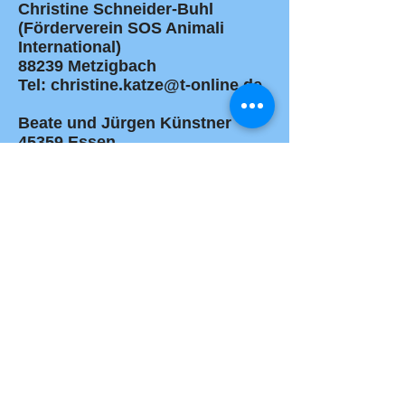
Christine Schneider-Buhl
(Förderverein SOS Animali
International)
88239 Metzigbach
Tel: christine.katze@t-online.de
Beate und Jürgen Künstner
45359 Essen
Tel.:
0049-170 224 62 83
, Mail:
juergen.kuenstner@t-online.de
Katja Heuer
31319 Sehnde
Tel.:
0049-157 375 488 37
, Mail:
kheuer13@aol.com
Roswitha Abel
85354 Freising
Tel.:
0049-816 164 603
,
Mail:
rodosa@t-online.de