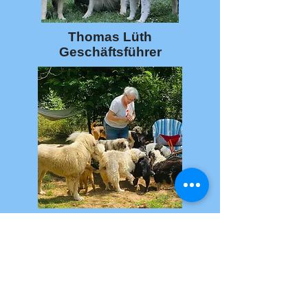
Thomas Lüth
Geschäftsführer
Diana Zambelli
Schriftführerin
Ansprechpartnerin in Deutschland
Maria Balsarini
Ansprechpartnerin
in der Schweiz