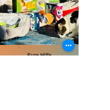
Eure Hilfe
Wir sind auf EURE
HILFE
dringend
angewiesen, da
unsere Tieroase
keine staatlichen
Mittel bekommt .