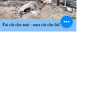
Fai ciò che ami - ama ciò che fai!
SOS ANIMALI INTERNATIONAL Sparkasse
Dachau
IBAN DE86700515400000029421
BIC BYLADEM1DAH
paypal@sos-animali-international.com
Förderverein SOS Animali International e.V.
Kreissparkasse Ravensburg
DE
60 6505 0110 0101
1768 88
BIC SOLADES1RVB
Imprimere
Privacy
Contatto
SOS ANIMALI INTERNATIONAL (CH)
Bancastato - BANCA DELLO STATO DEL